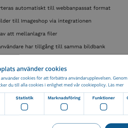
rteras automatiskt till webbanpassat format
lder till Imageshop via integrationen
av att mellanlagra filer
användare har tillgång till samma bildbank
er eller boka en online-demo av Imageshop?
plats använder cookies
ör en kostnadsfri och icke-bindande demo!
använder cookies för att förbättra användarupplevelsen. Genom 
er du till alla cookies i enlighet med vår cookiepolicy.
Läs mer
Statistik
Marknadsföring
Funktioner