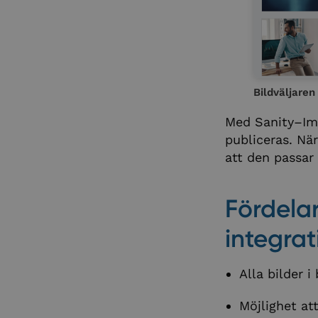
Bildväljaren
Med Sanity–Ima
publiceras. Nä
att den passar 
Fördela
integra
Alla bilder i
Möjlighet att