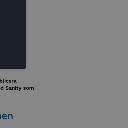
blicera
ed Sanity som
nen