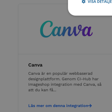
VISA DETALJ
Nödvändiga kakor til
användas ordentligt 
Namn
__cf_bm
Canva
__cf_bm
Canva är en populär webbaserad
designplattform. Genom CI-Hub har
Imageshop integration med Canva, så
__cf_bm
att du kan få...
Läs mer om denna integration
_cfuvid