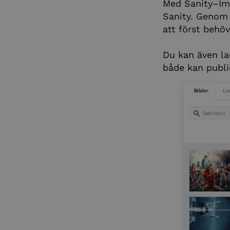
Med Sanity–Ima
Sanity. Genom 
att först behö
Du kan även lad
både kan publi