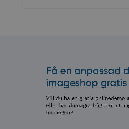
li_gc
_cfuvid
CookieScriptConse
__cf_bm
Få en anpassad 
imageshop gratis
Namn
Namn
Namn
Vill du ha en gratis onlinedemo a
snitcher_device_id
Lever
Namn
wp-
Dom
eller har du några frågor om I
wpml_current_lang
_ga
lösningen?
_lfa
Liidi
.imag
hubspotutk
_gcl_au
Goog