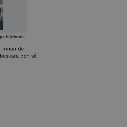
ops bildbank.
r innan de
 beskära den så