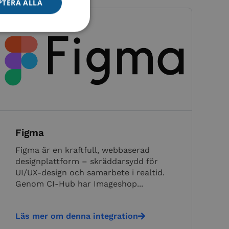
PTERA ALLA
sen kan inte
änniskor och bots.
öra giltiga rapporter
Figma
änniskor och bots.
Figma är en kraftfull, webbaserad
öra giltiga rapporter
designplattform – skräddarsydd för
UI/UX-design och samarbete i realtid.
änniskor och bots.
Genom CI-Hub har Imageshop...
öra giltiga rapporter
Läs mer om denna integration
rantör på grund av
älla i slutet av