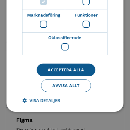
SharePoint är en plattform från Microsoft som
gör det enkelt att lagra, organisera, dela och
samarbeta kring dokument....
Marknadsföring
Funktioner
Läs mer om denna integration
Oklassificerade
ACCEPTERA ALLA
AVVISA ALLT
VISA DETALJER
Figma
Nödvändigt
Statistik
Marknadsföring
Figma är en kraftfull, webbaserad