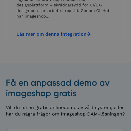
Funktioner
Oklassificerade
designplattform – skräddarsydd för UI/UX-
design och samarbete i realtid. Genom CI-Hub
Nödvändiga kakor tillåter kärnwebbplatsfunktioner
har Imageshop...
som användarinloggning och kontohantering.
Webbplatsen kan inte användas ordentligt utan
strikt nödvändiga cookies.
Läs mer om denna integration
Namn
Leverantör
/
Domän
Utgång
Beskri
__cf_bm
29
Denna 
Cloudflare Inc.
minuter
för att
.hubspot.com
58
männis
sekunder
Detta ä
webbpla
göra gi
om anv
deras 
Få en anpassad demo av
__cf_bm
29
Denna 
Cloudflare Inc.
minuter
för att
.www.imageshop.no
56
männis
imageshop gratis
sekunder
Detta ä
webbpla
göra gi
om anv
Vill du ha en gratis onlinedemo av vårt system, eller
deras 
har du några frågor om Imageshop DAM-lösningen?
__cf_bm
29
Denna 
Cloudflare Inc.
Google
minuter
för att
.www.imageshop.se
Privacy Policy
56
männis
sekunder
Detta ä