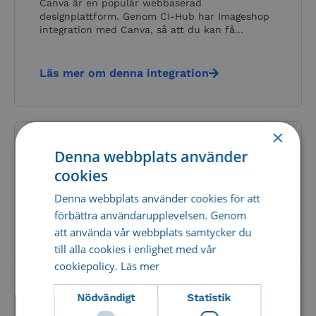
Canva är en populär webbaserad
designplattform. Genom CI-Hub har Imageshop
integration med Canva, så att du kan få...
Läs mer om denna integration
×
Denna webbplats använder
cookies
Denna webbplats använder cookies för att
förbättra användarupplevelsen. Genom
att använda vår webbplats samtycker du
till alla cookies i enlighet med vår
cookiepolicy.
Läs mer
Sharepoint – Imageshop integration
Nödvändigt
Statistik