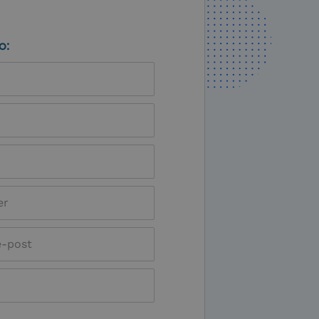
sen kan inte
o:
änniskor och bots.
öra giltiga rapporter
änniskor och bots.
öra giltiga rapporter
änniskor och bots.
öra giltiga rapporter
rantör på grund av
älla i slutet av
nvändning av kakor