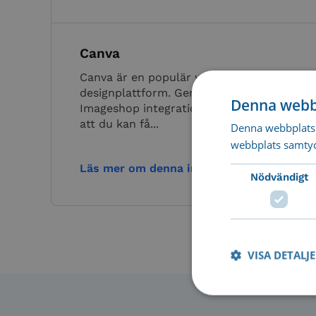
Canva
Canva är en populär webbaserad
designplattform. Genom CI-Hub har
Denna webb
Imageshop integration med Canva, så
att du kan få...
Denna webbplats 
webbplats samtyck
Läs mer om denna integration
Nödvändigt
VISA DETALJ