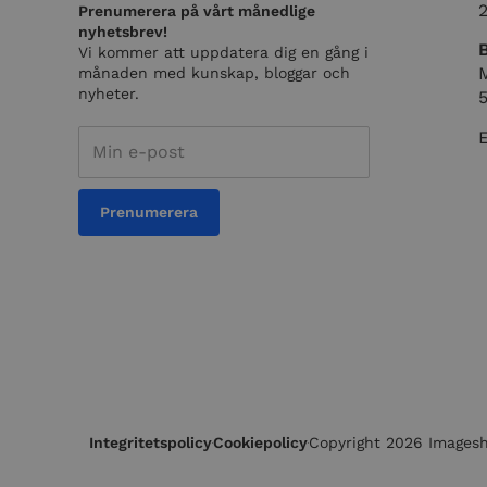
bcookie
Prenumerera på vårt månedlige
Micro
Corp
nyhetsbrev!
.link
Vi kommer att uppdatera dig en gång i
__hstc
M
månaden med kunskap, bloggar och
lidc
Micro
Corp
nyheter.
.link
_ga_6YGMRSXVX7
test_cookie
Goog
.doub
__hssrc
Prenumerera
Integritetspolicy
Cookiepolicy
Copyright 2026 Imagesho