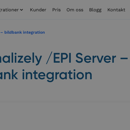
grationer
Kunder
Pris
Om oss
Blogg
Kontakt
 – bildbank integration
alizely /EPI Server –
ank integration