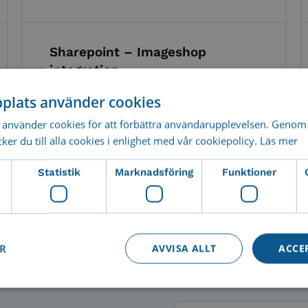
Sharepoint – Imageshop
integration
SharePoint är en plattform från
plats använder cookies
Microsoft som gör det enkelt att lagra,
organisera, dela och samarbeta kring
använder cookies för att förbättra användarupplevelsen. Genom 
dokument....
er du till alla cookies i enlighet med vår cookiepolicy.
Läs mer
Statistik
Marknadsföring
Funktioner
Läs mer om denna integration
ER
AVVISA ALLT
ACCE