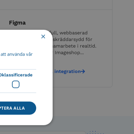
Figma
Figma är en kraftfull, webbaserad
×
designplattform – skräddarsydd för
UI/UX-design och samarbete i realtid.
Genom CI-Hub har Imageshop...
att använda vår
Läs mer om denna integration
Oklassificerade
PTERA ALLA