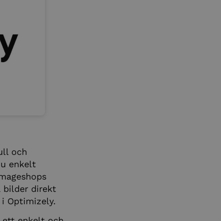
ull och
u enkelt
 Imageshops
 bilder direkt
i Optimizely.
ett enkelt och