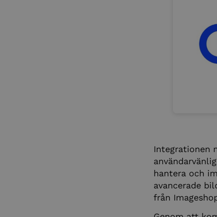
Integrationen m
användarvänlig
hantera och im
avancerade bild
från Imageshop
Genom att komb